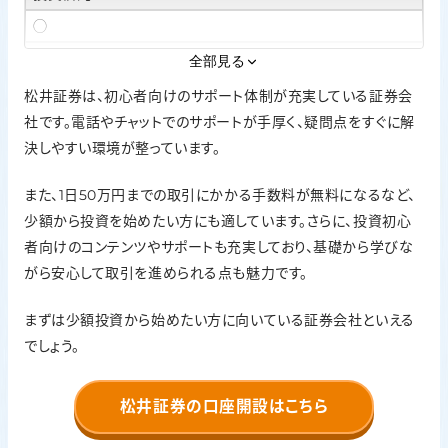
◯
外国株
全部見る
△
松井証券は、初心者向けのサポート体制が充実している証券会
社です。電話やチャットでのサポートが手厚く、疑問点をすぐに解
ポイント投資
決しやすい環境が整っています。
松井証券ポイント
口座開設
また、1日50万円までの取引にかかる手数料が無料になるなど、
最短翌営業日
少額から投資を始めたい方にも適しています。さらに、投資初心
者向けのコンテンツやサポートも充実しており、基礎から学びな
がら安心して取引を進められる点も魅力です。
まずは少額投資から始めたい方に向いている証券会社といえる
でしょう。
松井証券の口座開設はこちら