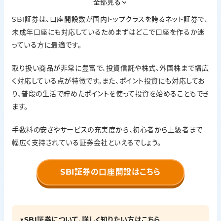
外国株
全部見る
◎（米国・中国など豊富）
SBI証券は、口座開設数が国内トップクラスを誇るネット証券で、
未成年口座にも対応しているためまずはどこで口座を作るか迷
ポイント投資
っている方に最適です。
Vポイント・Tポイント・Ponta
口座開設
取り扱い商品が非常に豊富で、投資信託や株式、外国株まで幅広
最短翌営業日
く対応している点が特徴です。また、ポイント投資にも対応してお
り、普段の生活で貯めたポイントを使って投資を始めることもでき
ます。
手数料の安さやサービスの充実度から、初心者から上級者まで
幅広く支持されている証券会社といえるでしょう。
SBI証券の口座開設はこちら
▼SBI証券について、詳しく知りたい方はこちら