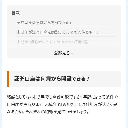
目次
証券口座は何歳から開設できる？
未成年が証券口座を開設するための条件とルール
未成年・初心者におすすめのネット証券5選
証券口座を早く開設するメリット
全部見る
年代別に見る証券口座の活用方法
未成年が証券口座を開設する方法
証券口座は何歳から開設できる？
よくある質問
まとめ｜証券口座は何歳からでも開設可能！目的に合わせ
て選ぼう
結論としては、未成年でも開設可能ですが、年齢によって条件や
自由度が異なります。未成年と18歳以上では仕組みが大きく異
なるため、それぞれの特徴を見ていきましょう。