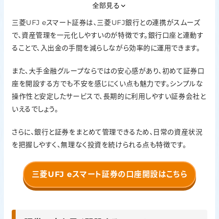
外国株
全部見る
◯
三菱UFJ eスマート証券は、三菱UFJ銀行との連携がスムーズ
で、資産管理を一元化しやすいのが特徴です。銀行口座と連動す
ポイント投資
ることで、入出金の手間を減らしながら効率的に運用できます。
Pontaポイント
口座開設
また、大手金融グループならではの安心感があり、初めて証券口
最短翌営業日
座を開設する方でも不安を感じにくい点も魅力です。シンプルな
操作性と安定したサービスで、長期的に利用しやすい証券会社と
いえるでしょう。
さらに、銀行と証券をまとめて管理できるため、日常の資産状況
を把握しやすく、無理なく投資を続けられる点も特徴です。
三菱UFJ eスマート証券の口座開設はこちら