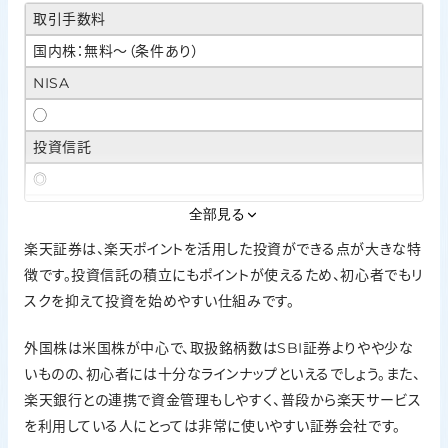
取引手数料
国内株：無料〜（条件あり）
NISA
◯
投資信託
◎
外国株
全部見る
◯
楽天証券は、楽天ポイントを活用した投資ができる点が大きな特
徴です。投資信託の積立にもポイントが使えるため、初心者でもリ
ポイント投資
スクを抑えて投資を始めやすい仕組みです。
楽天ポイント
口座開設
外国株は米国株が中心で、取扱銘柄数はSBI証券よりやや少な
最短翌営業日
いものの、初心者には十分なラインナップといえるでしょう。また、
楽天銀行との連携で資金管理もしやすく、普段から楽天サービス
を利用している人にとっては非常に使いやすい証券会社です。