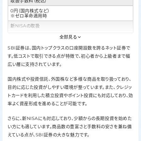
取扱手数料（税込）
0円（国内株式など）
※ゼロ革命適用時
新NISAの取扱
○
全部見る
IPOの実績
SBI証券は、国内トップクラスの口座開設数を誇るネット証券で
す。低コストで取引できる点が特徴で、初心者から上級者まで幅
63社（2025年）
広い層に支持されています。
投資信託の銘柄数
2,642本（2026年1月20日時点）
国内株式や投資信託、外国株など多様な商品を取り扱っており、
外国株の取扱
目的に応じた投資がしやすい環境が整っています。また、クレジッ
トカードを利用した積立投資やポイント投資にも対応しており、効
米国株式、中国株式,、ロシア株式
※注文停止中、韓国株式、アジア株
率よく資産形成を進めることが可能です。
ポイント投資
さらに、新NISAにも対応しており、少額からの長期投資を始めた
Vポイント、Pontaポイント
い方にも適しています。商品数の豊富さと手数料の安さを兼ね備
えている点が、SBI証券の大きな魅力です。