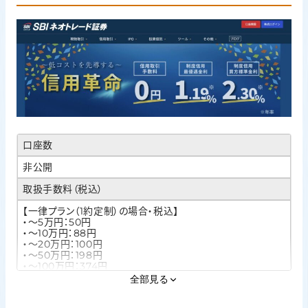
口座数
非公開
取扱手数料（税込）
【一律プラン（1約定制）の場合・税込】
・～5万円：50円
・～10万円：88円
・～20万円：100円
・～50万円：198円
・～100万円：374円
・～150万円：440円
全部見る
・～300万円：660円
・300万円超：880円