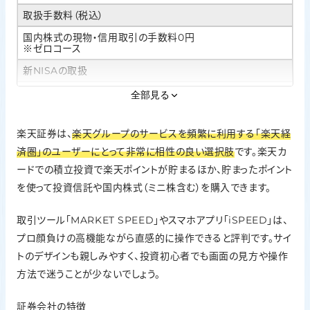
取扱手数料（税込）
国内株式の現物・信用取引の手数料0円
※ゼロコース
新NISAの取扱
○
全部見る
IPO実績
楽天証券は、
楽天グループのサービスを頻繁に利用する「楽天経
44社（2025年）
済圏」のユーザーにとって非常に相性の良い選択肢
です。楽天カ
投資信託の銘柄数
ードでの積立投資で楽天ポイントが貯まるほか、貯まったポイント
2,612本（2026年1月20日時点）
を使って投資信託や国内株式（ミニ株含む）を購入できます。
外国株の取扱
取引ツール「MARKET SPEED」やスマホアプリ「iSPEED」は、
米国株式、中国株式、アセアン株
プロ顔負けの高機能ながら直感的に操作できると評判です。サイ
ポイント投資
トのデザインも親しみやすく、投資初心者でも画面の見方や操作
楽天ポイント
方法で迷うことが少ないでしょう。
証券会社の特徴