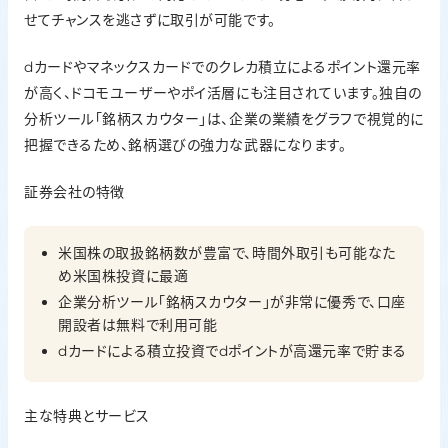
せてチャンスを逃さずに取引が可能です。
IPO実績
43社 （2025年）
dカードやマネックスカードでのクレカ積立によるポイント還元率
投資信託の銘柄数
が高く、ドコモユーザーやポイ活層にも注目されています。独自の
分析ツール「銘柄スカウター」は、企業の業績をグラフで視覚的に
1,860本（2026年1月20日時点）
把握できるため、銘柄選びの強力な武器になります。
外国株の取扱
米国株式、中国株
証券会社の特徴
ポイント投資
dポイント、マネックスポイント
米国株の取扱銘柄数が豊富で、時間外取引も可能なた
め米国株投資に最適
企業分析ツール「銘柄スカウター」が非常に優秀で、口座
開設者は無料で利用可能
dカードによる積立投資でdポイントが高還元率で貯まる
主な特典とサービス