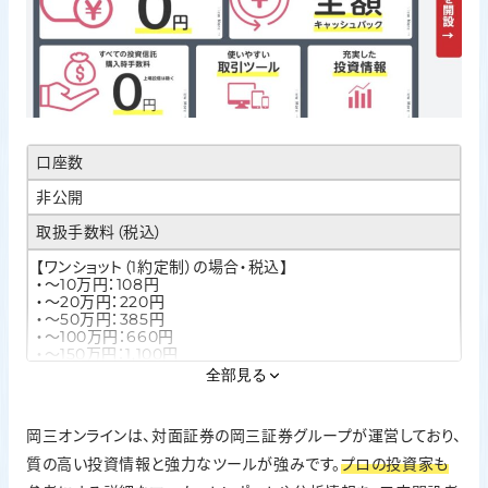
口座数
非公開
取扱手数料（税込）
【ワンショット（1約定制）の場合・税込】
・～10万円：108円
・～20万円：220円
・～50万円：385円
・～100万円：660円
・～150万円：1,100円
・～300万円：1,650円
全部見る
以降100万円ごとに330円ずつ増加
※上限3,300円
岡三オンラインは、対面証券の岡三証券グループが運営しており、
新NISAの取扱
質の高い投資情報と強力なツールが強みです。
プロの投資家も
○