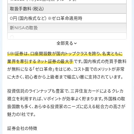
取扱手数料（税込）
0円（国内株式など）※ゼロ革命適用時
新NISAの取扱
○
全部見る
IPO実績
SBI証券は、口座開設数が国内トップクラスを誇り、名実ともに
63社（2025年）
業界を牽引するネット証券の最大手
です。国内株式の売買手数料
投資信託の銘柄数
が無料になる「ゼロ革命」をはじめ、コスト面でのメリットが非常
2,642本（2026年1月20日時点）
に大きく、初心者から上級者まで幅広い層に支持されています。
外国株の取扱
投資信託のラインナップも豊富で、三井住友カードによるクレカ
米国株式、中国株式,、ロシア株式※注文停止中、韓国株式、ア
積立を利用すれば、Vポイントが効率よく貯まります。外国株の取
ジア株
扱国数も多く、あらゆる投資家のニーズに応える総合力の高さが
ポイント投資
魅力の1社です。
Vポイント、Pontaポイント
証券会社の特徴