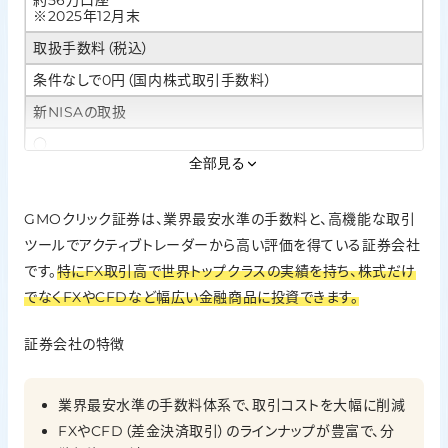
約56万口座
※2025年12月末
取扱手数料（税込）
条件なしで0円（国内株式取引手数料）
新NISAの取扱
○
全部見る
IPO実績
1社（2025年）
GMOクリック証券は、業界最安水準の手数料と、高機能な取引
投資信託の銘柄数
ツールでアクティブトレーダーから高い評価を得ている証券会社
です。
特にFX取引高で世界トップクラスの実績を持ち、株式だけ
264本（2026年1月20日現在）
でなくFXやCFDなど幅広い金融商品に投資できます。
外国株の取扱
なし
証券会社の特徴
ポイント投資
なし
業界最安水準の手数料体系で、取引コストを大幅に削減
FXやCFD（差金決済取引）のラインナップが豊富で、分