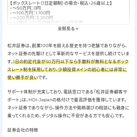
【ボックスレート（1日定額制）の場合・税込・26歳以上】
・～50万円：0円
・～100万円：1,100円
・～200万円：2,200円
・～1億円：100万円単位で1,100円加算
・1億円超：110,000円（上限）
全部見る
新NISAの取扱
松井証券は、創業100年を超える歴史を持つ老舗でありながら、
○
ネット証券の先駆けとして革新的なサービスを提供し続けていま
IPO実績
す。
1日の約定代金が50万円以下なら手数料が無料となるボック
51社(2025年)
スレート制を採用しており、少額投資メインの初心者には非常に
投資信託の銘柄数
使い勝手が良い
です。
1,929本（2026年1月20日現在）
サポート体制が充実しており、電話窓口である「松井証券顧客サ
外国株の取扱
ポート」は、HDI-Japanの格付けで最高評価を獲得しています。
米国株
ネット証券でありながら、操作方法や銘柄選びの相談にも親身に
乗ってくれるため、デジタル操作に不安がある方でも安心です。
ポイント投資
松井証券ポイント
証券会社の特徴