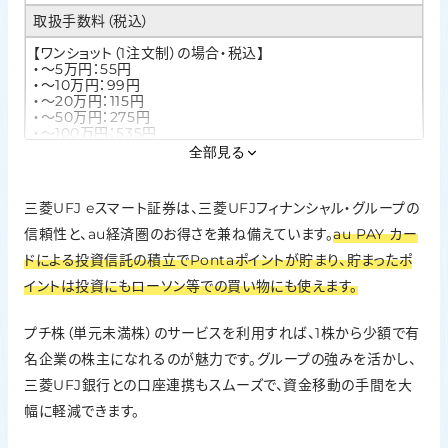
取扱手数料（税込）
【ワンショット（1注文制）の場合・税込】
・～5万円：55円
・～10万円：99円
・～20万円：115円
・～50万円：275円
・～100万円：535円
・100万円超：約定金額×0.099％＋99円【上限：4,059円】
全部見る
新NISAの取扱
三菱UFJ eスマート証券は、三菱UFJフィナンシャル・グループの
○
信頼性と、au経済圏のお得さを兼ね備えています。
au PAY カー
IPO実績
ドによる投資信託の積立でPontaポイントが貯まり、貯まったポ
20社（2025年）
イントは投資にもローソン等での買い物にも使えます。
投資信託の銘柄数
プチ株（単元未満株）のサービスを利用すれば、1株から少額で有
1,851本（2026年1月20日現在）
名企業の株主になれるのが魅力です。グループの強みを活かし、
外国株の取扱
三菱UFJ銀行との口座連携もスムーズで、資金移動の手間を大
米国株式
幅に軽減できます。
ポイント投資