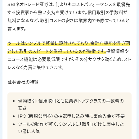
SBIネオトレード証券は、何よりもコストパフォーマンスを最優先
新NISAの取扱
する投資家から熱い支持を受けています。信用取引の手数料が
○
無料になるなど、取引コストの安さは業界内でも際立っていると
IPO実績
言えます。
13社（2025年）
ツールはシンプルで軽量に設計されており、余計な機能を削ぎ落
投資信託の銘柄数
として取引のスピードを重視しているのが特徴です。
投資情報や
56本
ニュース機能は必要最低限ですが、その分サクサク動くため、スト
外国株の取扱
レスなく売買に集中できます。
なし
証券会社の特徴
ポイント投資
なし
現物取引・信用取引ともに業界トップクラスの手数料の
安さ
IPO（新規公開株）の抽選申し込み時に事前入金が不要
ツールの動作が軽く、シンプルに「取引」だけに集中した
い層に人気