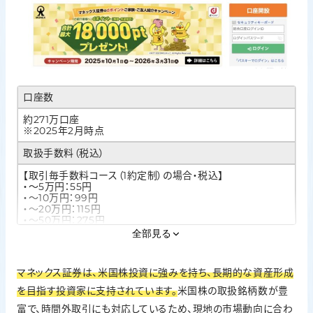
口座数
約271万口座
※2025年2月時点
取扱手数料（税込）
【取引毎手数料コース（1約定制）の場合・税込】
・～5万円：55円
・～10万円：99円
・～20万円：115円
・～50万円：275円
・～100万円：535円
全部見る
・～150万円：640円
・～3,000万円：1,013円
・3,000万円超：1,070円
マネックス証券は、米国株投資に強みを持ち、長期的な資産形成
新NISAの取扱
を目指す投資家に支持されています。
米国株の取扱銘柄数が豊
富で、時間外取引にも対応しているため、現地の市場動向に合わ
○