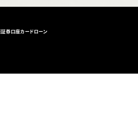
座
証券口座
カードローン