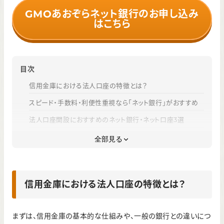
GMOあおぞらネット銀行のお申し込み
はこちら
目次
信用金庫における法人口座の特徴とは？
スピード・手数料・利便性重視なら「ネット銀行」がおすすめ
法人口座開設におすすめのネット銀行・ネット口座3選
信用金庫で法人口座を開設するメリット
全部見る
信用金庫で法人口座を開設するデメリット
信用金庫で法人口座を開設する手順と必要書類
信用金庫における法人口座の特徴とは？
信用金庫の法人口座開設審査を通過するコツ
まとめ｜信用金庫での法人口座開設はメリットを理解して選
ぼう
まずは、信用金庫の基本的な仕組みや、一般の銀行との違いにつ