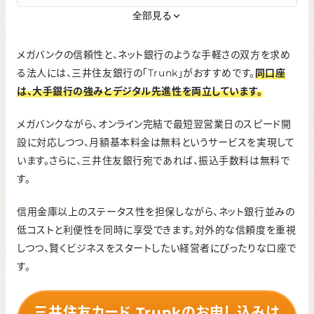
ATM利用手数料
全部見る
無料～330円
※ATMによって異なる
メガバンクの信頼性と、ネット銀行のような手軽さの双方を求め
インターネットバンキング手数料
る法人には、三井住友銀行の「Trunk」がおすすめです。
同口座
は、大手銀行の強みとデジタル先進性を両立しています。
無料
初期費用（口座開設時）
メガバンクながら、オンライン完結で最短翌営業日のスピード開
無料
設に対応しつつ、月額基本料金は無料というサービスを実現して
います。さらに、三井住友銀行宛であれば、振込手数料は無料で
す。
信用金庫以上のステータス性を担保しながら、ネット銀行並みの
低コストと利便性を同時に享受できます。対外的な信頼度を重視
しつつ、賢くビジネスをスタートしたい経営者にぴったりな口座で
す。
三井住友カード Trunkのお申し込みは