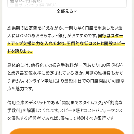
通常130円（税込）
会員プランで121円（税込）
全部見る
ATM利用手数料
110円（税込）
創業期の固定費を抑えながら、一刻も早く口座を用意したい法
インターネットバンキング手数料
人にはGMOあおぞらネット銀行がおすすめです。
同行はスター
トアップ支援に力を入れており、圧倒的な低コストと開設スピー
無料
ドを誇ります。
初期費用（口座開設時）
無料
具体的には、他行宛ての振込手数料が一回あたり130円（税込）
と業界最安値水準に設定されているほか、月額の維持費もかか
りません。オンライン申込により最短即日での口座開設が可能な
点も魅力です。
信用金庫のデメリットである「開設までのタイムラグ」や「割高な
手数料」を解消してくれます。スピード感とコストパフォーマンス
を優先する経営者であれば、優先して検討すべき銀行です。