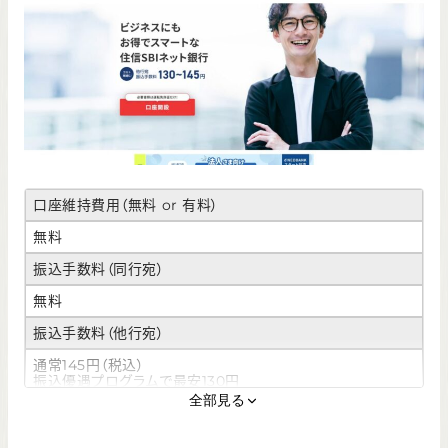
口座維持費用（無料 or 有料）
無料
振込手数料（同行宛）
無料
振込手数料（他行宛）
通常145円（税込）
振込優遇プログラムで最安130円
全部見る
ATM利用手数料
入出金110円（税込）