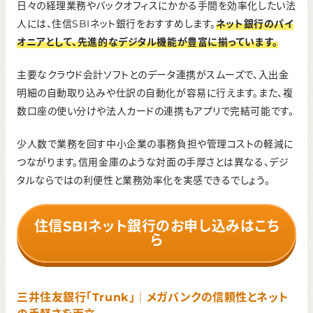
日々の経理業務やバックオフィスにかかる手間を効率化したい法
ゆうちょATMは330円（税込）
人には、住信SBIネット銀行をおすすめします。
ネット銀行のパイ
インターネットバンキング手数料
オニアとして、先進的なデジタル機能が豊富に揃っています。
無料
主要なクラウド会計ソフトとのデータ連携がスムーズで、入出金
初期費用（口座開設時）
明細の自動取り込みや仕訳の自動化が容易に行えます。また、複
無料
数口座の使い分けや法人カードの連携もアプリで完結可能です。
少人数で業務を回す中小企業の事務負担や管理コストの軽減に
つながります。信用金庫のような対面の手厚さとは異なる、デジ
タルならではの利便性と業務効率化を実感できるでしょう。
住信SBIネット銀行のお申し込みはこち
ら
三井住友銀行「Trunk」｜メガバンクの信頼性とネット