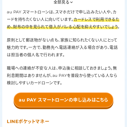
Web完結・カードレス
全部見る
対応。スマホで申込可能。カードレスのため原則郵送物なし
au PAY スマートローンは、スマホだけで申し込みたい人や、カ
ードを持ちたくない人に向いています。
在籍確認の方針
カードレスで利用できるた
め、財布の中を見られて借入がバレる心配を抑えやすいでしょう
。
勤務先へ電話される場合あり。電話は担当者の個人名で実施
無利息期間
原則として郵送物がない点も、家族に知られたくない人にとって
なし ※利息0円ではなく、au PAY 残高プレゼント等のキャン
魅力的です。一方で、勤務先へ電話連絡が入る場合があり、電話
ペーンあり
は担当者の個人名で行われます。
職場への連絡が不安な人は、申込後に相談しておきましょう。無
利息期間はありませんが、au PAYを普段から使っている人なら
検討しやすいカードローンです。
au PAY スマートローンの申し込みはこちら
LINEポケットマネー