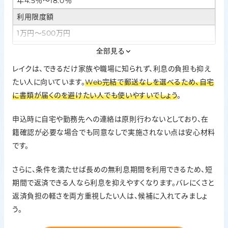
年4.5％〜18.0％
利用限度額
1万円〜500万円
Web完結・カードレス
全部見る
対応。Web完結（郵送なし）を選択可能
レイクは、できるだけ家族や職場に知られず、利息の負担も抑え
たい人に向いています。
在籍確認の方針
Web完結で郵送なしを選べるため、自宅
に書類が届くのを避けたい人でも使いやすいでしょう
。
申込時に自宅や勤務先への連絡は原則なし。在籍確認が必要
な場合でも、同意なしでは実施しない
申込時に自宅や勤務先への連絡は原則行わないとしており、在
無利息期間
籍確認が必要な場合でも同意なしで実施されない点は安心材料
はじめて＆Web申込など条件達成で365日間利息0円
です。
さらに、条件を満たせば長めの無利息期間を利用できるため、短
期間で返済できる人なら利息を抑えやすくなります。バレにくさと
返済負担の軽さを両方重視したい人は、候補に入れてみましょ
う。