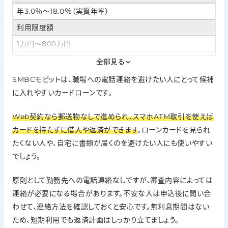
年3.0％〜18.0％（実質年率）
利用限度額
1万円〜800万円
Web完結・カードレス
全部見る
対応。Web契約なら原則郵送物なし。
SMBCモビットは、職場への電話連絡を避けたい人にとって候補
スマホATM取引ならカードレスで借入・返済可能
に入れやすいカードローンです。
在籍確認の方針
Web契約なら郵送物なしで進められ、スマホATM取引を使えば
原則、勤務先への電話連絡なし。審査内容によっては連絡が
必要な場合あり
カードを持たずに借入や返済ができます
。ローンカードを見られ
無利息期間
たくない人や、自宅に書類が届くのを避けたい人にも使いやすい
でしょう。
なし
原則として勤務先への電話連絡なしですが、審査内容によっては
連絡が必要になる場合があります。不安な人は申込後に問い合
わせて、連絡方法を確認しておくと安心です。無利息期間はない
ため、短期利用でも返済計画はしっかり立てましょう。