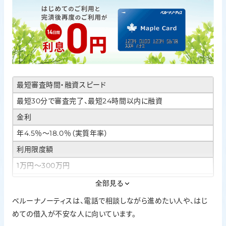
最短審査時間・融資スピード
最短30分で審査完了、最短24時間以内に融資
金利
年4.5％〜18.0％（実質年率）
利用限度額
1万円〜300万円
Web完結・カードレス
全部見る
インターネット申込に対応。契約手続きはインターネットと電
ベルーナノーティスは、電話で相談しながら進めたい人や、はじ
話で完了／カードは自宅へ郵送
めての借入が不安な人に向いています。
在籍確認の方針