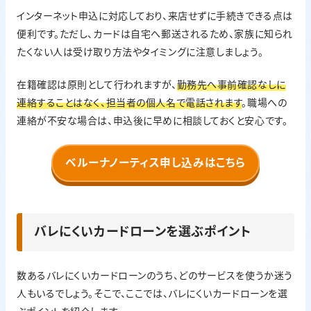
インターネット申込に対応しており、来店せずに手続きできる点は
原則、電話で在籍確認あり。ただし勤務先へ事前確認なく連
絡することはなく、担当者の個人名で連絡
便利です。ただし、カードは自宅へ郵送されるため、家族に知られ
無利息期間
たくない人は受け取り方法やタイミングに注意しましょう。
はじめての借入と完済後の再度の借入が何度でも14日間利
息0円
在籍確認は原則として行われますが、
勤務先へ事前確認なしに
連絡することはなく、担当者の個人名で電話されます
。職場への
連絡が不安な場合は、申込後に早めに相談しておくと安心です。
ベルーナノーティス申し込みはこちら
バレにくいカードローンを選ぶポイント
数あるバレにくいカードローンのうち、どのサービスを使うか迷う
人もいるでしょう。そこで、ここでは、バレにくいカードローンを選