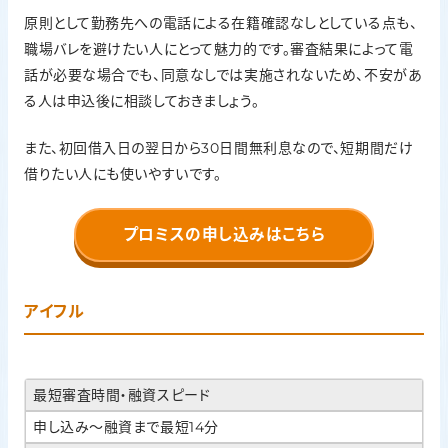
無利息期間
原則として勤務先への電話による在籍確認なしとしている点も、
職場バレを避けたい人にとって魅力的です。審査結果によって電
初回借入日の翌日から30日間無利息
話が必要な場合でも、同意なしでは実施されないため、不安があ
る人は申込後に相談しておきましょう。
また、初回借入日の翌日から30日間無利息なので、短期間だけ
借りたい人にも使いやすいです。
プロミスの申し込みはこちら
アイフル
最短審査時間・融資スピード
申し込み〜融資まで最短14分