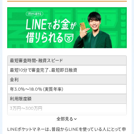
最短審査時間・融資スピード
最短10分で審査完了、最短即日融資
金利
年3.0％〜18.0％（実質年率）
利用限度額
3万円〜300万円
Web完結・カードレス
全部見る
対応。申込・審査・借入までLINE上で完結
LINEポケットマネーは、普段からLINEを使っている人にとって申