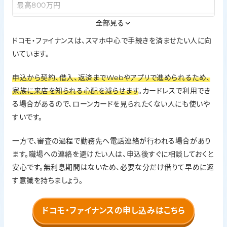
最高800万円
Web完結・カードレス
全部見る
申込みから契約、借入れ、返済までWeb・アプリで手続き可
ドコモ・ファイナンスは、スマホ中心で手続きを済ませたい人に向
能。カードレスで利用できるタイプあり
いています。
在籍確認の方針
申込から契約、借入、返済までWebやアプリで進められるため、
審査の過程で勤務先へ電話連絡が行われる場合あり。電話確
認が難しい場合は、申込後に相談可能
家族に来店を知られる心配を減らせます
。カードレスで利用でき
無利息期間
る場合があるので、ローンカードを見られたくない人にも使いや
すいです。
なし
一方で、審査の過程で勤務先へ電話連絡が行われる場合があり
ます。職場への連絡を避けたい人は、申込後すぐに相談しておくと
安心です。無利息期間はないため、必要な分だけ借りて早めに返
す意識を持ちましょう。
ドコモ・ファイナンスの申し込みはこちら