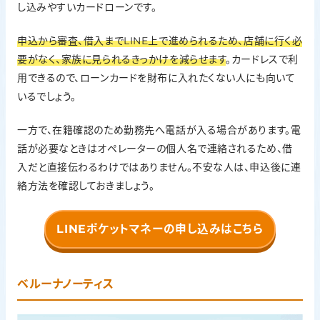
し込みやすいカードローンです。
在籍確認の方針
在籍確認が行われる場合あり。電話連絡がある場合はオペレ
申込から審査、借入までLINE上で進められるため、店舗に行く必
ーターの個人名で連絡
要がなく、家族に見られるきっかけを減らせます
。カードレスで利
無利息期間
用できるので、ローンカードを財布に入れたくない人にも向いて
はじめてスタンダードプランで契約する場合、契約日の翌日か
いるでしょう。
ら30日間利息0円
一方で、在籍確認のため勤務先へ電話が入る場合があります。電
話が必要なときはオペレーターの個人名で連絡されるため、借
入だと直接伝わるわけではありません。不安な人は、申込後に連
絡方法を確認しておきましょう。
LINEポケットマネーの申し込みはこちら
ベルーナノーティス