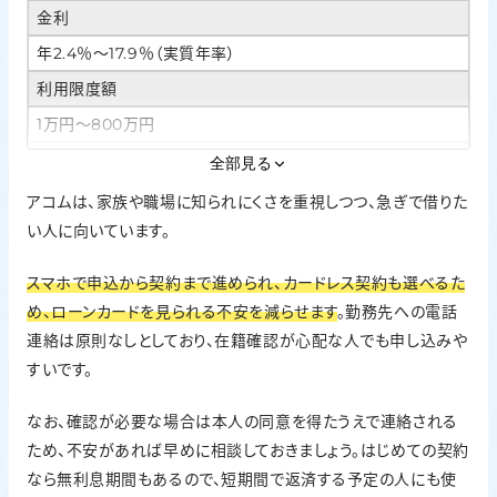
金利
年2.4％〜17.9％（実質年率）
利用限度額
1万円〜800万円
Web完結・カードレス
全部見る
対応。スマホで完結でき、カードレス契約も可能
アコムは、家族や職場に知られにくさを重視しつつ、急ぎで借りた
い人に向いています。
在籍確認の方針
原則、勤務先への電話による在籍確認なし。必要な場合も同
スマホで申込から契約まで進められ、カードレス契約も選べるた
意なしでは実施しない
め、ローンカードを見られる不安を減らせます
。勤務先への電話
無利息期間
連絡は原則なしとしており、在籍確認が心配な人でも申し込みや
はじめての契約なら契約日の翌日から30日間金利0円
すいです。
なお、確認が必要な場合は本人の同意を得たうえで連絡される
ため、不安があれば早めに相談しておきましょう。はじめての契約
なら無利息期間もあるので、短期間で返済する予定の人にも使