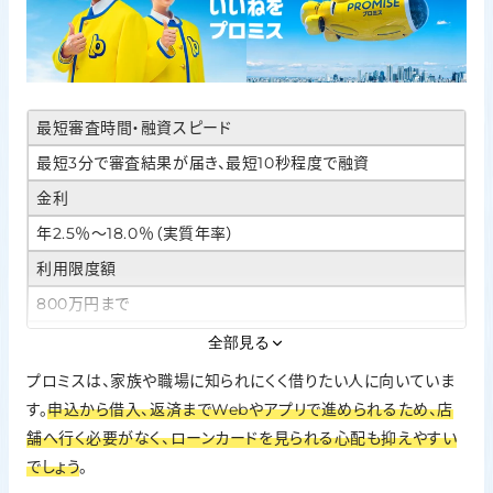
最短審査時間・融資スピード
最短3分で審査結果が届き、最短10秒程度で融資
金利
年2.5％〜18.0％（実質年率）
利用限度額
800万円まで
Web完結・カードレス
全部見る
対応。申込・借入・返済までWeb／アプリで完結可能。郵送物
プロミスは、家族や職場に知られにくく借りたい人に向いていま
なし
す。
申込から借入、返済までWebやアプリで進められるため、店
在籍確認の方針
舗へ行く必要がなく、ローンカードを見られる心配も抑えやすい
原則、勤務先への電話による在籍確認なし。審査結果により電
でしょう
。
話が必要な場合も、同意なしでは実施しない