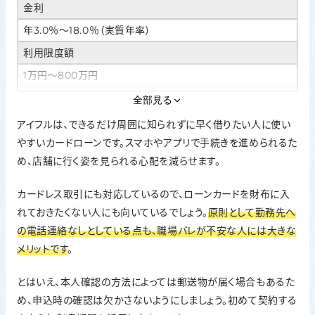
金利
年3.0％〜18.0％（実質年率）
利用限度額
1万円〜800万円
Web完結・カードレス
全部見る
対応。Web申込・アプリ利用でカードレス取引が可能。本人確
アイフルは、できるだけ周囲に知られずに早く借りたい人に使い
認方法によっては郵送物なし
やすいカードローンです。スマホやアプリで手続きを進められるた
在籍確認の方針
め、店舗に行く姿を見られる心配を減らせます。
原則、勤務先への電話による在籍確認なし
カードレス取引にも対応しているので、ローンカードを財布に入
無利息期間
れておきたくない人にも向いているでしょう。
原則として勤務先へ
はじめての契約なら契約日の翌日から最大30日間利息0円
の電話連絡なしとしている点も、職場バレが不安な人には大きな
メリットです
。
とはいえ、本人確認の方法によっては郵送物が届く場合もあるた
め、申込時の確認は欠かさないようにしましょう。初めて契約する