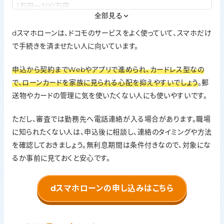
1万円〜300万円
全部見る
Web完結・カードレス
dスマホローンは、ドコモのサービスをよく使っていて、スマホだけ
対応。申込から契約までWeb／アプリで完結。カードレス型
で手続きを済ませたい人に向いています。
在籍確認の方針
申込から契約までWebやアプリで進められ、カードレス型なの
勤務先へ電話連絡が行われる場合あり
で、ローンカードを家族に見られる心配を抑えやすいでしょう
。郵
無利息期間
送物やカードの管理に気を使いたくない人にも使いやすいです。
会員ランク特典として、契約日から30日間の利息無料キャン
ペーンあり ※要エントリー・条件あり
ただし、審査では勤務先へ電話連絡が入る場合があります。職場
に知られたくない人は、申込後に相談し、連絡のタイミングや方法
を確認しておきましょう。無利息期間は条件付きなので、対象にな
るか事前に見ておくと安心です。
dスマホローンの申し込みはこちら