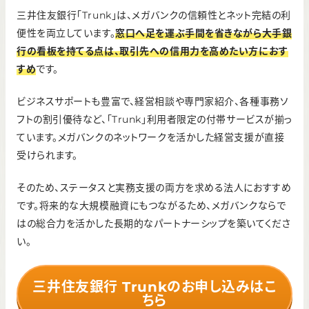
※ATMによって異なる
三井住友銀行「Trunk」は、メガバンクの信頼性とネット完結の利
インターネットバンキング手数料
便性を両立しています。
窓口へ足を運ぶ手間を省きながら大手銀
行の看板を持てる点は、取引先への信用力を高めたい方におす
無料
すめ
です。
初期費用（口座開設時）
無料
ビジネスサポートも豊富で、経営相談や専門家紹介、各種事務ソ
フトの割引優待など、「Trunk」利用者限定の付帯サービスが揃っ
ています。メガバンクのネットワークを活かした経営支援が直接
受けられます。
そのため、ステータスと実務支援の両方を求める法人におすすめ
です。将来的な大規模融資にもつながるため、メガバンクならで
はの総合力を活かした長期的なパートナーシップを築いてくださ
い。
三井住友銀行 Trunkのお申し込みはこ
ちら