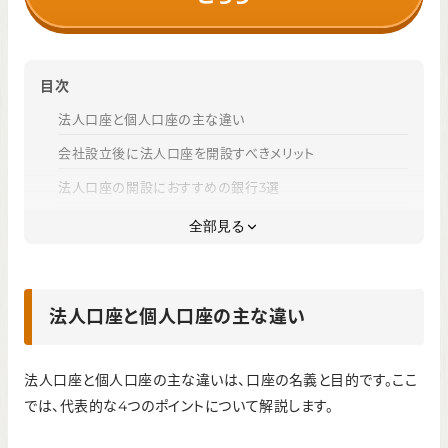
目次
法人口座と個人口座の主な違い
会社設立後に法人口座を開設すべきメリット
法人口座の開設におすすめの銀行3選
法人口座の開設・利用開始までの流れ（ネット銀行の場合）
全部見る
法人口座の審査でチェックされるポイントと必要書類
法人口座の開設に関するよくある疑問
法人口座と個人口座の主な違い
まとめ｜法人口座と個人口座の違いを理解して最適な銀行
を選ぼう
法人口座と個人口座の主な違いは、口座の名義と目的です。ここ
では、代表的な4つのポイントについて解説します。