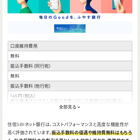
口座維持費用
無料
振込手数料（同行宛）
無料
振込手数料（他行宛）
145円（税込）
振込優遇プログラムで振込件数に応じて最安130円（税込）
全部見る
ATM利用手数料
110円（税込）
住信SBIネット銀行は、コストパフォーマンスと高度な機能性が
※ゆうちょ銀行ATMのみ330円（税込）
高く評価されています。
振込手数料の優遇や維持費無料はもちろ
インターネットバンキング手数料