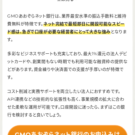
ATM利用手数料
110円（税込）
GMOあおぞらネット銀行は、業界最安水準の振込手数料と維持
インターネットバンキング手数料
費無料が特徴です。
ネット完結で最短即日に開設可能なスピー
ド感は、急ぎで口座が必要な経営者にとって大きな強み
となりま
無料
す。
初期費用（口座開設時）
無料
多彩なビジネスサポートも充実しており、最大1%還元の法人デビ
ットカードや、創業間もない時期でも利用可能な融資枠の提供な
どがあります。資金繰りや決済面での支援が手厚いのが特徴で
す。
コスト削減と実務サポートを両立したい法人におすすめです。
API連携などの技術的な拡張性も高く、事業規模の拡大に合わ
せた柔軟な運用が可能です。口座開設に迷ったら、まずはこの銀
行を検討すると良いでしょう。
GMOあおぞらネット銀行のお申込みは