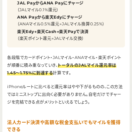
JAL PayからANA Payにチャージ
（JALマイル0.1%還元）
ANA Payから楽天Edyにチャージ
（ANAマイル0.5%還元→JALマイル換算0.25%）
楽天Edy→楽天Cash→楽天Payで決済
（楽天ポイント還元→JALマイル交換）
各段階でカードポイント・JALマイル・ANAマイル・楽天ポイント
が順番に積み重なっていき、
トータルのJALマイル還元率は
1.45〜1.75%に到達する
計算です。
iPhoneルートに比べると還元率はやや下がるものの、この方法
ではミニストップに出向く必要がありません。自宅だけでチャー
ジを完結できる点がメリットといえるでしょう。
法人カード決済や高額な税金支払いでもマイルを獲得
できる