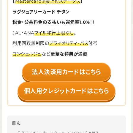
【
Mastercard®最上位ステータス
】
ラグジュアリーカード チタン
税金・公共料金の支払いも還元率
1.0%
！！
JAL・ANA
マイル移行上限なし
。
利用回数無制限の
プライオリティ・パス
付帯
コンシェルジュ
など
豪華な特典が満載
法人決済用カードはこちら
個人用クレジットカードはこちら
目次
ラグジュアリーカード（LUXURY CARD）とは？