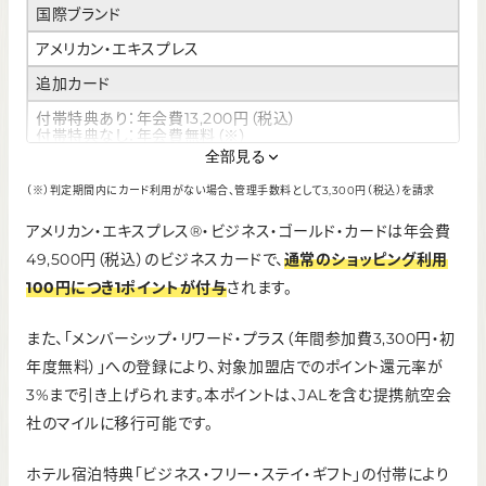
国際ブランド
アメリカン・エキスプレス
追加カード
付帯特典あり：年会費13,200円（税込）
付帯特典なし：年会費無料（※）
全部見る
ETCカード
（※）判定期間内にカード利用がない場合、管理手数料として3,300円（税込）を請求
年会費無料（発行手数料なし）
アメリカン・エキスプレス®・ビジネス・ゴールド・カードは年会費
ポイント還元率
49,500円（税込）のビジネスカードで、
通常のショッピング利用
0.5％～1.0％
100円につき1ポイントが付与
されます。
申し込み条件
また、「メンバーシップ・リワード・プラス（年間参加費3,300円・初
20歳以上会社経営者 または 個人事業主
年度無料）」への登録により、対象加盟店でのポイント還元率が
利用可能枠
3%まで引き上げられます。本ポイントは、JALを含む提携航空会
一律の制限なし
社のマイルに移行可能です。
※個々の審査に基づいて決定
ホテル宿泊特典「ビジネス・フリー・ステイ・ギフト」の付帯により