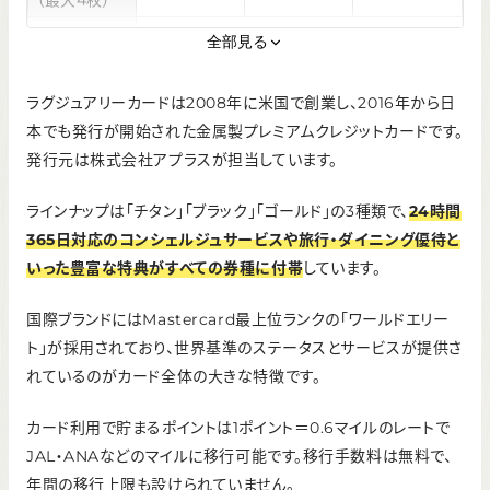
（最大4枚）
年会費：無料
ETCカード
全部見る
発行手数料：無料
ポイント還元
1.0%
1.25%
1.5%
ラグジュアリーカードは2008年に米国で創業し、2016年から日
率
本でも発行が開始された金属製プレミアムクレジットカードです。
申し込み条
学生を除く満20歳以上
件
発行元は株式会社アプラスが担当しています。
一律の制限なし（審査により都度設定）
利用可能枠
※事前入金で9,990万円まで決済可
ラインナップは「チタン」「ブラック」「ゴールド」の3種類で、
24時間
365日対応のコンシェルジュサービスや旅行・ダイニング優待と
いった豊富な特典がすべての券種に付帯
しています。
国際ブランドにはMastercard最上位ランクの「ワールドエリー
ト」が採用されており、世界基準のステータスとサービスが提供さ
れているのがカード全体の大きな特徴です。
カード利用で貯まるポイントは1ポイント＝0.6マイルのレートで
JAL・ANAなどのマイルに移行可能です。移行手数料は無料で、
年間の移行上限も設けられていません。