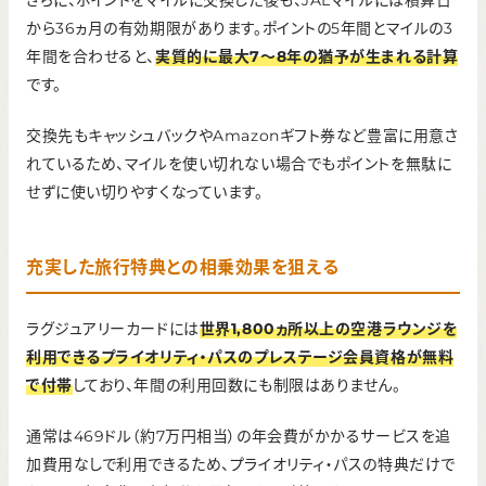
さらに、ポイントをマイルに交換した後も、JALマイルには積算日
から36ヵ月の有効期限があります。ポイントの5年間とマイルの3
年間を合わせると、
実質的に最大7〜8年の猶予が生まれる計算
です。
交換先もキャッシュバックやAmazonギフト券など豊富に用意さ
れているため、マイルを使い切れない場合でもポイントを無駄に
せずに使い切りやすくなっています。
充実した旅行特典との相乗効果を狙える
ラグジュアリーカードには
世界1,
8
00ヵ所以上の空港ラウンジを
利用できるプライオリティ・パス
のプレステージ会員資格が無料
で付帯
しており、年間の利用回数にも制限はありません。
通常は469ドル（約7万円相当）の年会費がかかるサービスを追
加費用なしで利用できるため、プライオリティ・パスの特典だけで