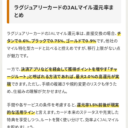
ラグジュアリーカードのJALマイル還元率ま
とめ
ラグジュアリーカードのJALマイル還元率は、直接交換の場合、
チ
タンで0.6%、ブラックで0.75%、ゴールドで0.9%
です。他社の
マイル特化型カードと比べると控えめですが、移行上限がない点
が魅力です。
一方で、
決済アプリなどを経由して獲得ポイントを増やす「チャ
ージルート」と呼ばれる方法であれば、最大2.0%の高還元が実
現
できます。ただし、手順の複雑さや規約変更のリスクも伴うた
め、仕組みの理解が欠かせません。
手間や各サービスの条件を考慮すると、
還元率1.5%前後が現実
的な活用ライン
と言えます。カード本来のステータスや充実した
特典を享受しつつ、ルートを賢く使い分けて、効率よくJALマイル
を貯めましょう。