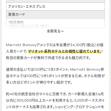
アメリカン・エキスプレス
家族カード
1枚目無料
2枚目以降17,050円（税込）
全部見る
ETCカード
無料
Marriott Bonvoyアメックスは年会費が34,100円（税込）の個
※発行手数料：935円（税込）
人用カードで、
マリオット系列ホテルとの相性に優れています。
1
ポイント還元率
枚目の家族カードが無料で作成できる点も魅力的です。
2.0%〜5.0%
通常の支払いでは100円につき2ポイント、Marriott Bonvoy参
申し込み条件
加ホテルでは100円につき5ポイントが貯まるため、ホテル利用が
原則として日本国内に住居を有する者
多い方ほどポイントが伸びやすい設計です。
利用可能枠
一律の制限なし
約40社の航空会社のマイルに交換でき、カード新規入会後3ヵ月
以内に300,000円以上カードを利用すると、5,000ボーナスポイ
ントのボーナスも加算されます。ショッピング・プロテクション®を