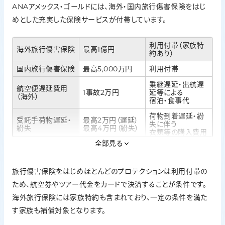
ANAアメックス・ゴールドには、海外・国内旅行傷害保険をはじ
めとした充実した保険サービスが付帯しています。
利用付帯（家族特
海外旅行傷害保険
最高1億円
約あり）
国内旅行傷害保険
最高5,000万円
利用付帯
乗継遅延・出航遅
航空便遅延費用
1事故2万円
延等による
（海外）
宿泊・食事代
荷物到着遅延・紛
受託手荷物遅延・
最高2万円（遅延）
失に伴う
紛失
最高4万円（紛失）
衣類等の購入費用
全部見る
ショッピング・プロ
購入日から90日
年間最高500万円
テクション
以内の破損・盗難
旅行傷害保険をはじめほとんどのプロテクションは利用付帯の
返品不可商品の購
リターン・プロテク
1商品最高3万円
入金額を補償
ション
ため、航空券やツアー代金をカードで決済することが条件です。
（年間最高15万円）
海外旅行保険には家族特約も含まれており、一定の条件を満た
画面割れ等の修理
す家族も補償対象となります。
費用
スマートフォン・プ
最大3万円
（購入から2年以
ロテクション