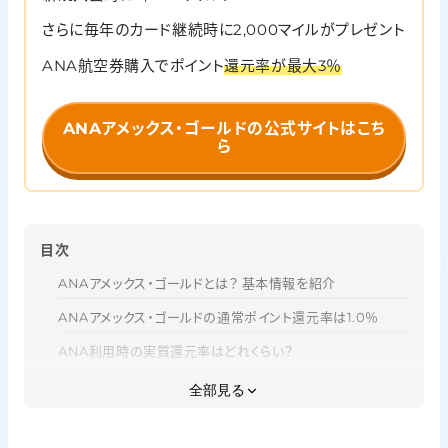
さらに毎年のカード継続時に2,000マイルがプレゼント
ANA航空券購入でポイント
還元率が最大3％
ANAアメックス・ゴールドの公式サイトはこち
ら
目次
ANAアメックス・ゴールドとは？ 基本情報を紹介
ANAアメックス・ゴールドの通常ポイント還元率は1.0％
ANA利用時の実質還元率はどれくらい？
ANAアメックス・ゴールドで還元率を最大化する方法
全部見る
【最新】ANAアメックス・ゴールド・カードの新規入会キャンぺ
ーン・特典