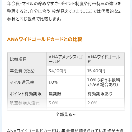
年会費・マイルの貯めやすさ・ポイント制度や付帯特典の違いを
整理すると、自分に合う1枚が見えてきます。ここでは代表的な2
券種と同じ観点で比較します。
ANAワイドゴールドカードとの比較
ANAアメックス・ゴ
ANAワイドゴール
比較項目
ールド
ド
年会費（税込）
34,100円
15,400円
1.0%（移行手数料
マイル還元率
1.0%
かかる場合あり）
ポイント有効期限
無期限
有効期限あり
航空券購入還元
3.0%
2.0%
フライトボーナス
25%
25%
全部見る
ANAワイドゴールドカードは、年会費が抑えられている点が大き