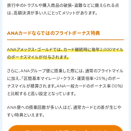
内、1事故自己負担
旅行中のトラブルや購入商品の破損・盗難などに備えられる点
1万円）
は、高額決済が多い人にとってメリットがあります。
通院や業務上の出
1回50万円（自己
キャンセル・プロテ
張等による
負担1,000円また
クション
旅行キャンセル等
は10%）
の損害（利用付帯）
ANAカードならではのフライトボーナス特典
紛失／盗難／カー
ド情報の漏えいで
オンライン・プロテ
不正利用されたご
不正利用された場
ANAアメックス・ゴールドでは、カード継続時に毎年2,000マイル
クション
利用金額
合のカード取引の
補償
のボーナスマイルが付与されます。
さらに、ANAグループ便に搭乗した際には、通常のフライトマイル
に加え、「区間基本マイレージ×クラス・運賃倍率×25％」のボー
ナスマイルが積算されます。ANA一般カードのボーナス率（10％）
と比較すると高い設定となっています。
ANA便への搭乗回数が多い人ほど、通常カードとの差が生じや
すい特典といえます。