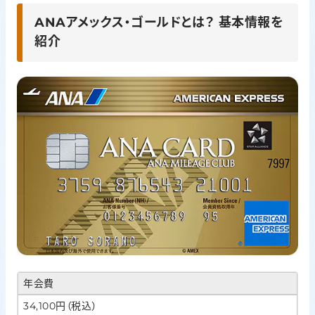
ANAアメックス・ゴールドの還元率以外のメリット3選
ANAアメックス・ゴールドとは？ 基本情報を
紹介
ANAアメックスゴールドのデメリットと注意点
他のANAカードやアメックス・ゴールドプリファードとの違い
を比較
ANAアメックス・ゴールドの審査基準と発行手順
まとめ｜ANA利用が多い人ならANAアメックスゴールドが
おすすめ
年会費
34,100円（税込）