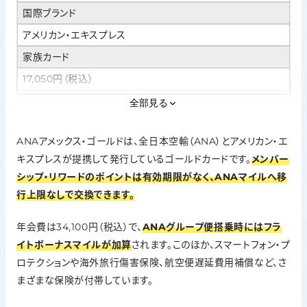
国際ブランド
アメリカン・エキスプレス
家族カード
17,050円（税込）
ETCカード
全部見る
無料（※発行手数料935円）
ANAアメックス・ゴールドは、全日本空輸（ANA）とアメリカン・エ
ポイント還元率
キスプレスが提携して発行しているゴールドカードです。
メンバー
1.0%
シップ・リワードのポイントは有効期限がなく、ANAマイルへ移
申し込み条件
行上限なしで交換できます。
原則として日本国内に住居を有する者
年会費は34,100円（税込）で、
ANAグループ便搭乗時にはフラ
利用可能枠
イトボーナスマイルが加算
されます。このほか、スマートフォン・プ
審査により決定
ロテクションや海外旅行傷害保険、航空便遅延費用補償など、さ
まざまな保険が付帯しています。