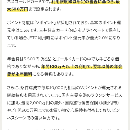
※対象の三井住友カードで条件達成し、対象のご利用をする
ネスゴールドカードです。
利用限度額は所定の審査に基づき、最
ことが条件です。
大500万円
まで設定されます。
申し込み条件
ポイント制度は「Vポイント」が採用されており、基本のポイント還
満18歳以上の法人代表者、個人事業主の方
※高校生は除く
元率は0.5%です。三井住友カード（NL）をプライベートで保有し
ている場合、ETC利用時にはポイント還元率が最大2.0%になり
ご利用可能枠
ます。
最大500万円 ※所定の審査がございます。
※本会員がお持ちの個人カードと合算
年会費は5,500円（税込）とゴールドカードの中でも手ごろな価
格でありながらも、
年間100万円以上の利用で、翌年以降の年会
費が永年無料
になる特典もあります。
さらに、条件達成で毎年10,000円相当のVポイントが還元される
継続特典も用意されています。国内主要空港のラウンジサービス
に加え、最高2,000万円の海外・国内旅行傷害保険（利用付帯）
や、年間300万円までのお買い物安心保険も付帯しており、ビジ
ネスシーンでの強い味方です。