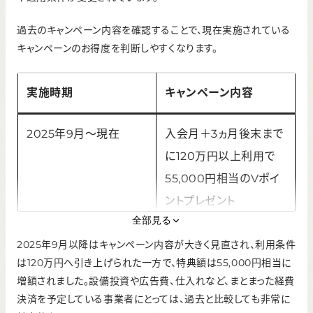
過去のキャンペーン内容を確認することで、現在実施されている
キャンペーンのお得度を判断しやすくなります。
実施時期
キャンペーン内容
2025年9月～現在
入会月＋3ヵ月後末まで
に120万円以上利用で
55,000円相当のVポイ
ントプレゼント
全部見る
2025年7月～8月
入会・利用条件達成で最
2025年9月以降はキャンペーン内容が大きく見直され、利用条件
は120万円へ引き上げられた一方で、特典額は55,000円相当に
大25,000円相当のVポ
増額されました。設備投資や広告費、仕入れなど、まとまった経費
イントプレゼント
決済を予定している事業者にとっては、過去と比較しても非常に