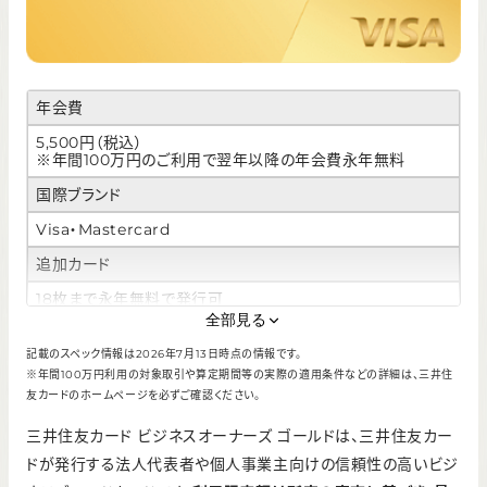
年会費
5,500円（税込）
※年間100万円のご利用で翌年以降の年会費永年無料
国際ブランド
Visa・Mastercard
追加カード
18枚まで永年無料で発行可
全部見る
ETCカード
記載のスペック情報は2026年7月13日時点の情報です。
初年度無料
※年間100万円利用の対象取引や算定期間等の実際の適用条件などの詳細は、三井住
550円 /年
友カードのホームページを必ずご確認ください。
前年度に利用があれば無料
三井住友カード ビジネスオーナーズ ゴールドは、三井住友カー
ポイント還元率
ドが発行する法人代表者や個人事業主向けの信頼性の高いビジ
0.5%～2.0%