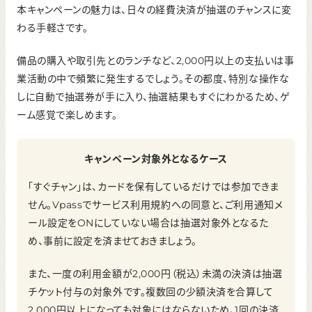
②ご利用通知メール設定をONにする
本キャンペーンの魅力は、日々の経費決済が抽選のチャンスに変
③2,000円以上の利用のたびに、抽選チケットが1枚プレゼン
わる手軽さです。
トされる
④抽選を行い、当選すればVポイントが最大1,000ポイントも
らえる
備品の購入や取引先とのランチなど、2,000円以上の支払いは事
キャンペーン期間
業活動の中で頻繁に発生するでしょう。その都度、特別な操作な
記載なし
しに自動で抽選券が手に入り、抽選結果もすぐにわかるため、ゲ
ーム感覚で楽しめます。
特典付与のタイミング
対象のご利用から5～10分程度
キャンペーン対象外となるケース
「すぐチャン」は、カードを保有しているだけでは参加できま
せん。Vpassでサービス利用規約への同意と、ご利用通知メ
ール設定をONにしていない場合は抽選対象外となるた
め、事前に設定を済ませておきましょう。
また、一度の利用金額が2,000円（税込）未満の決済は抽選
チケット付与の対象外です。複数回の少額決済を合算して
2,000円以上になっても対象にはならないため、1回の決済