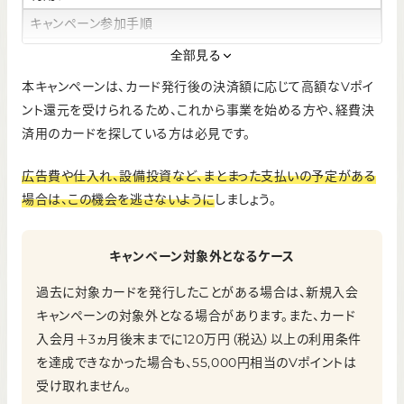
キャンペーン参加手順
①公式サイトからビジネスオーナーズ ゴールドを申し込む
全部見る
②カード発行後、カード入会月＋3ヵ月後末までに120万円以
上利用する
本キャンペーンは、カード発行後の決済額に応じて高額なVポイ
③最大55,000円相当のVポイントを受け取る
ント還元を受けられるため、これから事業を始める方や、経費決
キャンペーン期間
済用のカードを探している方は必見です。
2025年9月1日（月）～ 終了日未定
広告費や仕入れ、設備投資など、まとまった支払いの予定がある
特典付与のタイミング
場合は、この機会を逃さないように
しましょう。
カード入会月＋5ヵ月後末頃まで
キャンペーン対象外となるケース
過去に対象カードを発行したことがある場合は、新規入会
キャンペーンの対象外となる場合があります。また、カード
入会月＋3ヵ月後末までに120万円（税込）以上の利用条件
を達成できなかった場合も、55,000円相当のVポイントは
受け取れません。