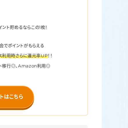
イント貯めるならこの1枚！
会でポイントがもらえる
ス利用時さらに還元率UP
！！
ント移行◎、Amazon利用◎
トはこちら