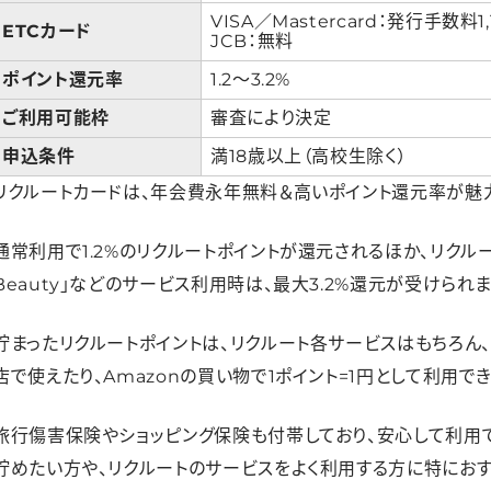
VISA／Mastercard：発行手数料1
ETCカード
JCB：無料
ポイント還元率
1.2〜3.2%
ご利用可能枠
審査により決定
申込条件
満18歳以上（高校生除く）
リクルートカードは、年会費永年無料＆高いポイント還元率が魅力
通常利用で1.2%のリクルートポイントが還元されるほか、リクルート
Beauty」などのサービス利用時は、最大3.2%還元が受けられま
貯まったリクルートポイントは、リクルート各サービスはもちろん、
店で使えたり、Amazonの買い物で1ポイント=1円として利用で
旅行傷害保険やショッピング保険も付帯しており、安心して利用で
貯めたい方や、リクルートのサービスをよく利用する方に特におす