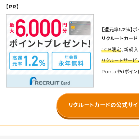
【PR】
【
還元率1.2％
】ポ
リクルートカード
JCB限定
、新規入
リクルートサービ
Pontaやdポイ
リクルートカード
の公式サイ