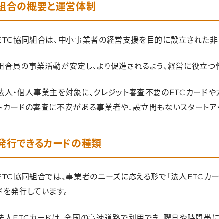
組合の概要と運営体制
Web明細で利用状況を確認できる
出資金制度とその注意点
ETC協同組合は、中小事業者の経営支援を目的に設立された非
出資金の金額と徴収タイミング
組合員の事業活動が安定し、より促進されるよう、経営に役立つ
解約時の返金ルールと時期
法人・個人事業主を対象に、クレジット審査不要のETCカードや
審査基準と落ちるケース
トカードの審査に不安がある事業者や、設立間もないスタートア
必要な書類と申し込み条件
審査落ちが起こるケースと対処法
発行できるカードの種類
「審査のハードルが低い」は本当か？
申し込み方法と発行までの流れ
ETC協同組合では、事業者のニーズに応える形で「法人ETCカー
申し込みステップ
ドを発行しています。
カード発行後の受け取り方法
法人ETCカードは、全国の高速道路で利用でき、曜日や時間帯に