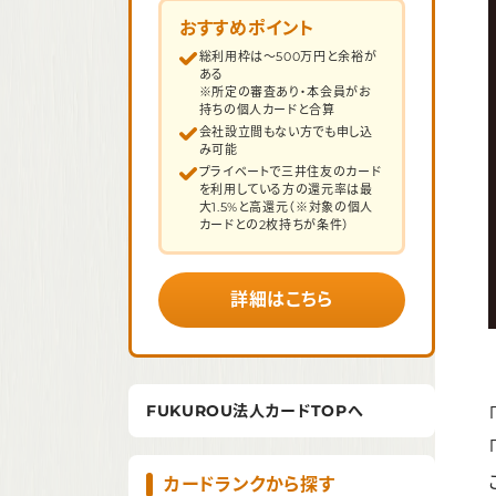
おすすめポイント
総利用枠は～500万円と余裕が
ある
※所定の審査あり・本会員がお
持ちの個人カードと合算
会社設立間もない方でも申し込
み可能
プライベートで三井住友のカード
を利用している方の還元率は最
大1.5%と高還元（※対象の個人
カードとの2枚持ちが条件）
詳細はこちら
FUKUROU法人カードTOPへ
カードランクから探す