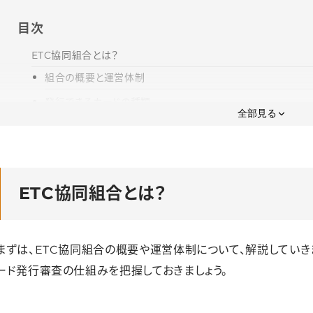
目次
ETC協同組合とは？
組合の概要と運営体制
発行できるカードの種類
全部見る
カード発行審査の仕組み
ETC協同組合の法人ETCカードの特徴
年会費・手数料無料
ETC協同組合とは？
曜日や時間帯に合わせた割引
ETCマイレージによる還元
まずは、ETC協同組合の概要や運営体制について、解説していき
ETC協同組合の法人ガソリンカードの特徴
ード発行審査の仕組みを把握しておきましょう。
年会費・手数料無料
全国均一価格で給油できる