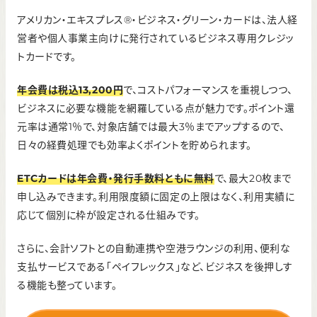
1.0～3.0%
アメリカン・エキスプレス®・ビジネス・グリーン・カードは、法人経
入会特典・キャンペーン
営者や個人事業主向けに発行されているビジネス専用クレジッ
トカードです。
入会後に利用条件を達成することで
合計90,000ポイントを
獲得
年会費は税込13,200円
で、コストパフォーマンスを重視しつつ、
利用可能枠(利用限度額)
ビジネスに必要な機能を網羅している点が魅力です。ポイント還
一律の制限なし*利用状況などにより都度設定
元率は通常1％で、対象店舗では最大3％までアップするので、
申込条件
日々の経費処理でも効率よくポイントを貯められます。
20歳以上会社経営者（法人代表者） または 個人事業主
ETCカードは年会費・発行手数料ともに無料
で、最大20枚まで
申し込みできます。利用限度額に固定の上限はなく、利用実績に
応じて個別に枠が設定される仕組みです。
さらに、会計ソフトとの自動連携や空港ラウンジの利用、便利な
支払サービスである「ペイフレックス」など、ビジネスを後押しす
る機能も整っています。