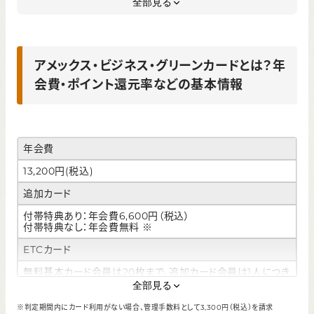
全部見る
用させたい場合
アメックス・ビジネス・グリーンカードに現時点では付帯しな
い特典
アメックス・ビジネス・グリーンカードとは？年
まとめ｜アメックス・ビジネス・グリーンカードは特典が魅
会費・ポイント還元率などの基本情報
力！
年会費
13,200円(税込)
追加カード
付帯特典あり：年会費6,600円（税込）
付帯特典なし：年会費無料 ※
ETCカード
無料基本カード会員は20枚まで、追加カード会員は1人につき
1枚
全部見る
ポイント還元率
※判定期間内にカード利用がない場合、管理手数料として3,300円（税込）を請求